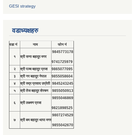
GESI strategy
वडाध्यक्षहरु
वडा नं
नाम
फोन नं
9845773178
१
श्री सन्त बहादुर मगर
9741725979
२
श्री पञ्च बहादुर प्रजा
9865077095
३
श्री नर बहादुर नेपाल
9855058604
४
श्री रुद्र प्रसाद उप्रेती
9845243245
५
श्री तेज बहादुर शेरचन
9855050913
9855046869
६
श्री लक्ष्मण प्रजा
9821898525
9807274529
७
श्री बम बहादुर थापा मगर
9855042670