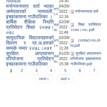
नामावली
14:30
मनोनयनपत्र दर्ता भएका
04/26/
७९/
उम्मेदवारको नामावली,
2022 -
मनोनयनपत्र दर्ता
८०
इच्छाकामना गाउँपालिका ।
12:16
बार्षिक शैक्षिक स्थिति
02/28/
७७/
शिक्षा प्रतिवेदन
प्रतिवेदन शिक्षा २०७७।
2022 -
७८
२०७७।०७८.pdf
०७८
11:49
सामुदायिक विद्यालयहरुको
02/28/
७९/
contact-no.of-
विवरण र प्र.अ.हरुको
2022 -
८०
ht.pdf
सम्पर्क नम्वर २०७८।०७९
11:28
सुरक्षित आप्रवासन
01/25/
सुरक्षित आप्रवासन
७७/
परियोजना प्रतिवेदन
2022 -
परियोजना इच्छाकामना
७८
इच्छाकामना गाउँपालिका
15:38
गाउँपालिका.pdf
Pages
1
2
3
4
5
6
7
next ›
last »