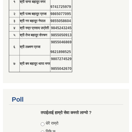
१
श्री सन्त बहादुर मगर
9741725979
२
श्री पञ्च बहादुर प्रजा
9865077095
३
श्री नर बहादुर नेपाल
9855058604
४
श्री रुद्र प्रसाद उप्रेती
9845243245
५
श्री तेज बहादुर शेरचन
9855050913
9855046869
६
श्री लक्ष्मण प्रजा
9821898525
9807274529
७
श्री बम बहादुर थापा मगर
9855042670
Poll
तपाईलाई हाम्रो सेवा कस्तो लाग्यो ?
Choices
धेरै राम्रो
ठिकै छ