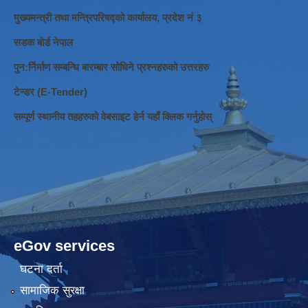
मुख्यमन्त्री तथा मन्त्रिपरिषद्को कार्यालय, प्रदेश नं ३
सडक बोर्ड नेपाल
पुन:र्निर्माण सम्बन्धि बारम्बार सोधिने प्रश्नहरुको उत्तरहरु
टेन्डर (E-Tender)
सम्पूर्ण स्थानीय तहहरुको वेबसाइट हेर्न यहाँ क्लिक गर्नुहोस्
eGov services
घटना दर्ता
सामाजिक सुरक्षा