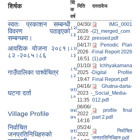
र्थि
शिर्षक
मिति
दस्तावेज
क
वर्ष
स्वतः प्रकाशन सम्बन्धी
04/30/
IMG_0001
८२/
विवरण पठाइएको
2026 -
(2)_merged_com
८३
सम्बन्धमा।
16:22
pressed.pdf
04/17/
Periodic Plan
आवद्यिक योजना २०८१।
८२/
2026 -
Final Report 2026
८२ -२०८५।८६
८३
16:51
(1).pdf
01/10/
Ichhyakamana
८१/
गाउँपालिका पार्श्वचित्र
2025 -
Digital Profile
८२
19:47
Final Report.pdf
04/16/
Ghatna-darta-
७९/
घटना दर्ता
2023 -
_Social_Media-
८०
11:35
012.pdf
06/06/
७४/
profile final
Village Profile
2022 -
७५
part 2.pdf
14:16
निर्वाचित
05/24/
७९/
निर्वाचित
जनप्रतिनिधिहरुको
2022 -
८०
जनप्रतिनिधिहरु.pdf