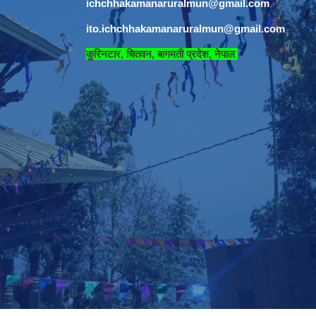
ichchhakamanaruralmun@gmail.com
ito.ichchhakamanaruralmun@gmail.com
​
कुरिनटार, चितवन, बागमती प्रदेश, नेपाल