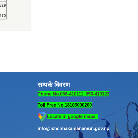
529
670
सम्पर्क विवरण
Phone No.056-410111, 056-410122
Toll Free No.18105000200
Locate in google maps
info@ichchhakamanamun.gov.np