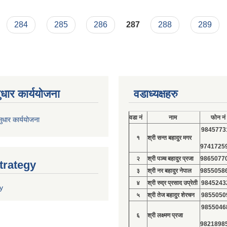
284
285
286
287
288
289
ुधार कार्ययोजना
वडाध्यक्षहरु
वडा नं
नाम
फोन नं
ुधार कार्ययोजना
9845773
१
श्री सन्त बहादुर मगर
9741725
२
श्री पञ्च बहादुर प्रजा
9865077
trategy
३
श्री नर बहादुर नेपाल
9855058
४
श्री रुद्र प्रसाद उप्रेती
9845243
y
५
श्री तेज बहादुर शेरचन
9855050
9855046
६
श्री लक्ष्मण प्रजा
9821898