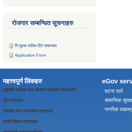
रोजगार सम्बन्धित सूचनाहरु
नि:शुल्क तालिम दिने सम्बन्धमा
Application Form
महत्त्वपूर्ण लिंकहरु
eGov serv
सङ्घीय मामिला तथा सामान्य प्रशासन मन्त्रालय
घटना दर्ता
सामाजिक सुरक्ष
गृह मन्त्रालय
नागरिक वडापत्
स्वास्थ्य तथा जनसंख्या मन्त्रालय
शहरी विकास मन्त्रालय