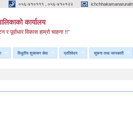
०५६-४१०१११ , ०५६-४१०१२२
ichchhakamanarural
यपालिकाको कार्यालय
टन र पूर्वाधार विकास हाम्रो चाहना !!"
ा
विधुतीय शुसासन सेवा
प्रतिवेदन
सूचना तथा जानकारी