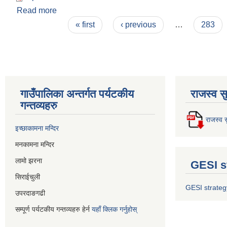
Read more
about बोलपत्र आव्हानको सूचना !!! २०७८।०६।०५
Pages
« first
‹ previous
…
283
गाउँपालिका अन्तर्गत पर्यटकीय
राजस्व स
गन्तव्यहरु
राजस्व स
इच्छाकामना मन्दिर
मनकामना मन्दिर
लामो झरना
GESI s
सिराईचुली
GESI strateg
उपरदाङगढी
सम्पूर्ण पर्यटकीय गन्तव्यहरु हेर्न
यहाँ क्लिक गर्नुहोस्