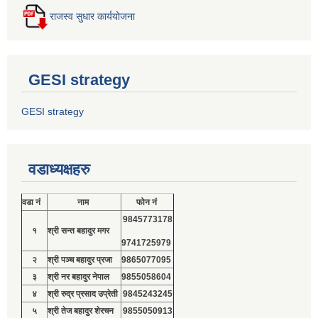
राजस्व सुधार कार्ययोजना
GESI strategy
GESI strategy
वडाध्यक्षहरु
वडा नं
नाम
फोन नं
9845773178
१
श्री सन्त बहादुर मगर
9741725979
२
श्री पञ्च बहादुर प्रजा
9865077095
३
श्री नर बहादुर नेपाल
9855058604
४
श्री रुद्र प्रसाद उप्रेती
9845243245
५
श्री तेज बहादुर शेरचन
9855050913