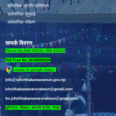
चौमासिक प्रगति प्रतिवेदन
सार्वजनिक सुनुवाई
सार्वजनिक परीक्षण
सम्पर्क विवरण
Phone No.056-410111, 056-410122
Toll Free No.18105000200
Locate in google maps
info@ichchhakamanamun.gov.np
ichchhakamanaruralmun@gmail.com
ito.ichchhakamanaruralmun@gmail.com
​
कुरिनटार, चितवन, बागमती प्रदेश, नेपाल