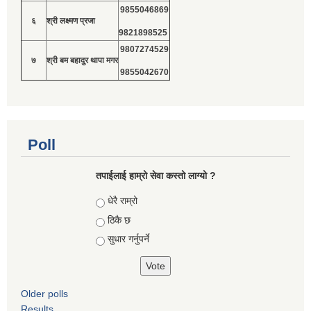
9855046869
६
श्री लक्ष्मण प्रजा
9821898525
9807274529
७
श्री बम बहादुर थापा मगर
9855042670
Poll
तपाईलाई हाम्रो सेवा कस्तो लाग्यो ?
Choices
धेरै राम्रो
ठिकै छ
सुधार गर्नुपर्ने
Older polls
Results