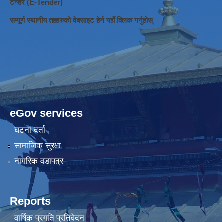
टेन्डर (E-Tender)
सम्पूर्ण स्थानीय तहहरुको वेबसाइट हेर्न यहाँ क्लिक गर्नुहोस्
eGov services
घटना दर्ता
सामाजिक सुरक्षा
नागरिक वडापत्र
Reports
वार्षिक प्रगति प्रतिवेदन