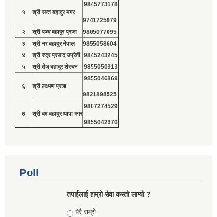
9845773178
१
श्री सन्त बहादुर मगर
9741725979
२
श्री पञ्च बहादुर प्रजा
9865077095
३
श्री नर बहादुर नेपाल
9855058604
४
श्री रुद्र प्रसाद उप्रेती
9845243245
५
श्री तेज बहादुर शेरचन
9855050913
9855046869
६
श्री लक्ष्मण प्रजा
9821898525
9807274529
७
श्री बम बहादुर थापा मगर
9855042670
Poll
तपाईलाई हाम्रो सेवा कस्तो लाग्यो ?
Choices
धेरै राम्रो