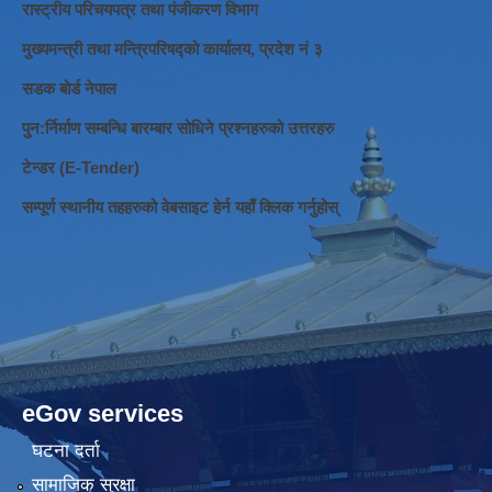
रास्ट्रीय परिचयपत्र तथा पंजीकरण विभाग
मुख्यमन्त्री तथा मन्त्रिपरिषद्को कार्यालय, प्रदेश नं ३
सडक बोर्ड नेपाल
पुन:र्निर्माण सम्बन्धि बारम्बार सोधिने प्रश्नहरुको उत्तरहरु
टेन्डर (E-Tender)
सम्पूर्ण स्थानीय तहहरुको वेबसाइट हेर्न यहाँ क्लिक गर्नुहोस्
eGov services
घटना दर्ता
सामाजिक सुरक्षा