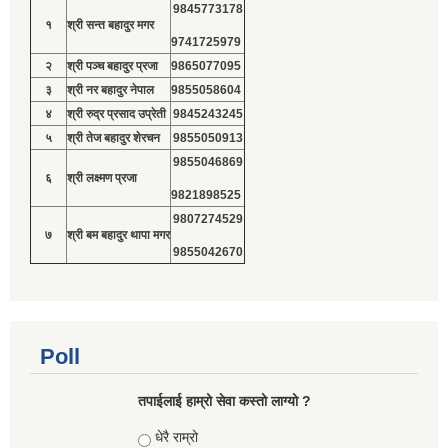
9845773178
१
श्री सन्त बहादुर मगर
9741725979
२
श्री पञ्च बहादुर प्रजा
9865077095
३
श्री नर बहादुर नेपाल
9855058604
४
श्री रुद्र प्रसाद उप्रेती
9845243245
५
श्री तेज बहादुर शेरचन
9855050913
9855046869
६
श्री लक्ष्मण प्रजा
9821898525
9807274529
७
श्री बम बहादुर थापा मगर
9855042670
Poll
तपाईलाई हाम्रो सेवा कस्तो लाग्यो ?
Choices
धेरै राम्रो