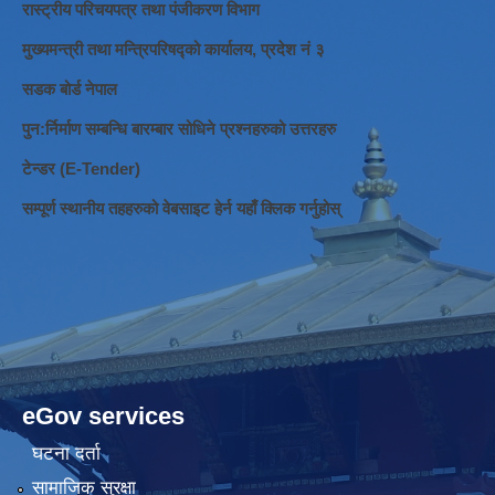
रास्ट्रीय परिचयपत्र तथा पंजीकरण विभाग
मुख्यमन्त्री तथा मन्त्रिपरिषद्को कार्यालय, प्रदेश नं ३
सडक बोर्ड नेपाल
पुन:र्निर्माण सम्बन्धि बारम्बार सोधिने प्रश्नहरुको उत्तरहरु
टेन्डर (E-Tender)
सम्पूर्ण स्थानीय तहहरुको वेबसाइट हेर्न यहाँ क्लिक गर्नुहोस्
eGov services
घटना दर्ता
सामाजिक सुरक्षा