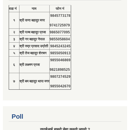
वडा नं
नाम
फोन नं
9845773178
१
श्री सन्त बहादुर मगर
9741725979
२
श्री पञ्च बहादुर प्रजा
9865077095
३
श्री नर बहादुर नेपाल
9855058604
४
श्री रुद्र प्रसाद उप्रेती
9845243245
५
श्री तेज बहादुर शेरचन
9855050913
9855046869
६
श्री लक्ष्मण प्रजा
9821898525
9807274529
७
श्री बम बहादुर थापा मगर
9855042670
Poll
तपाईलाई हाम्रो सेवा कस्तो लाग्यो ?