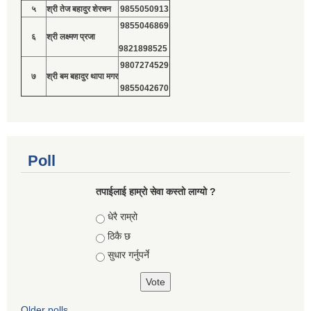
५
श्री तेज बहादुर शेरचन
9855050913
9855046869
६
श्री लक्ष्मण प्रजा
9821898525
9807274529
७
श्री बम बहादुर थापा मगर
9855042670
Poll
तपाईलाई हाम्रो सेवा कस्तो लाग्यो ?
Choices
धेरै राम्रो
ठिकै छ
सुधार गर्नुपर्ने
Older polls