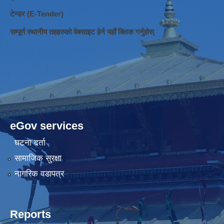
टेन्डर (E-Tender)
सम्पूर्ण स्थानीय तहहरुको वेबसाइट हेर्न यहाँ क्लिक गर्नुहोस्
eGov services
घटना दर्ता
सामाजिक सुरक्षा
नागरिक वडापत्र
Reports