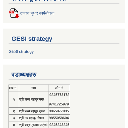
राजस्व सुधार कार्ययोजना
GESI strategy
GESI strategy
वडाध्यक्षहरु
वडा नं
नाम
फोन नं
9845773178
१
श्री सन्त बहादुर मगर
9741725979
२
श्री पञ्च बहादुर प्रजा
9865077095
३
श्री नर बहादुर नेपाल
9855058604
४
श्री रुद्र प्रसाद उप्रेती
9845243245