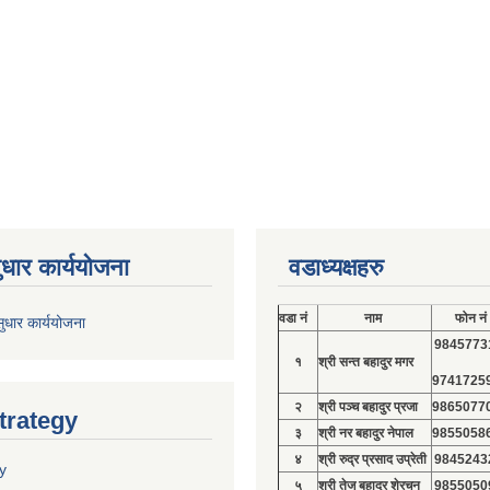
ुधार कार्ययोजना
वडाध्यक्षहरु
वडा नं
नाम
फोन नं
ुधार कार्ययोजना
9845773
१
श्री सन्त बहादुर मगर
9741725
२
श्री पञ्च बहादुर प्रजा
9865077
trategy
३
श्री नर बहादुर नेपाल
9855058
४
श्री रुद्र प्रसाद उप्रेती
9845243
y
५
श्री तेज बहादुर शेरचन
9855050