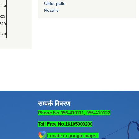
Older polls
869
Results
525
529
670
सम्पर्क विवरण
Phone No.056-410111, 056-410122
Toll Free No.18105000200
Locate in google maps