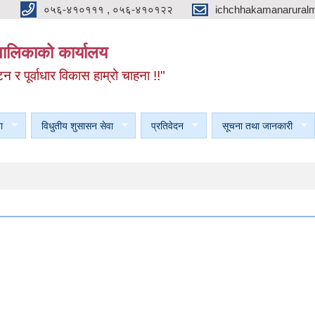
०५६-४१०१११ , ०५६-४१०१२२
ichchhakamanarural
यपालिकाको कार्यालय
टन र पूर्वाधार विकास हाम्रो चाहना !!"
ा
विधुतीय शुसासन सेवा
प्रतिवेदन
सूचना तथा जानकारी