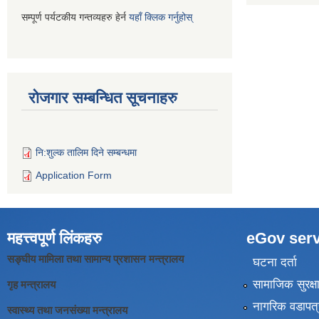
सम्पूर्ण पर्यटकीय गन्तव्यहरु हेर्न
यहाँ क्लिक गर्नुहोस्
रोजगार सम्बन्धित सूचनाहरु
नि:शुल्क तालिम दिने सम्बन्धमा
Application Form
महत्त्वपूर्ण लिंकहरु
eGov serv
सङ्घीय मामिला तथा सामान्य प्रशासन मन्त्रालय
घटना दर्ता
सामाजिक सुरक्ष
गृह मन्त्रालय
नागरिक वडापत्
स्वास्थ्य तथा जनसंख्या मन्त्रालय