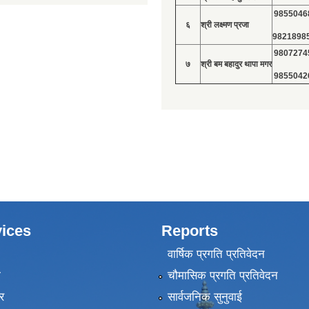
9855046
६
श्री लक्ष्मण प्रजा
9821898
9807274
७
श्री बम बहादुर थापा मगर
9855042
ices
Reports
वार्षिक प्रगति प्रतिवेदन
ा
चौमासिक प्रगति प्रतिवेदन
र
सार्वजनिक सुनुवाई