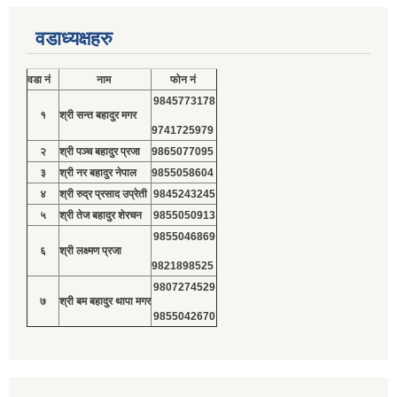
वडाध्यक्षहरु
वडा नं
नाम
फोन नं
9845773178
१
श्री सन्त बहादुर मगर
9741725979
२
श्री पञ्च बहादुर प्रजा
9865077095
३
श्री नर बहादुर नेपाल
9855058604
४
श्री रुद्र प्रसाद उप्रेती
9845243245
५
श्री तेज बहादुर शेरचन
9855050913
9855046869
६
श्री लक्ष्मण प्रजा
9821898525
9807274529
७
श्री बम बहादुर थापा मगर
9855042670