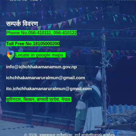
सम्पर्क विवरण
Phone No.056-410111, 056-410122
Toll Free No.18105000200
Locate in google maps
info@ichchhakamanamun.gov.np
ichchhakamanaruralmun@gmail.com
ito.ichchhakamanaruralmun@gmail.com
​
कुरिनटार, चितवन, बागमती प्रदेश, नेपाल
© 2026 इच्छाकामना गाउँपालिका, गाउँ कार्यपालिकाको कार्यालय