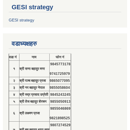
GESI strategy
GESI strategy
वडाध्यक्षहरु
वडा नं
नाम
फोन नं
9845773178
१
श्री सन्त बहादुर मगर
9741725979
२
श्री पञ्च बहादुर प्रजा
9865077095
३
श्री नर बहादुर नेपाल
9855058604
४
श्री रुद्र प्रसाद उप्रेती
9845243245
५
श्री तेज बहादुर शेरचन
9855050913
9855046869
६
श्री लक्ष्मण प्रजा
9821898525
9807274529
७
श्री बम बहादुर थापा मगर