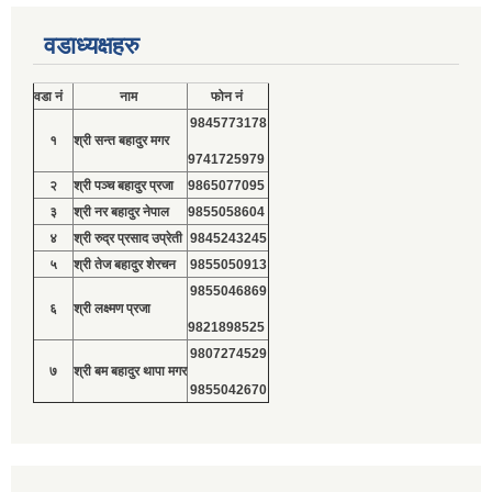
वडाध्यक्षहरु
वडा नं
नाम
फोन नं
9845773178
१
श्री सन्त बहादुर मगर
9741725979
२
श्री पञ्च बहादुर प्रजा
9865077095
३
श्री नर बहादुर नेपाल
9855058604
४
श्री रुद्र प्रसाद उप्रेती
9845243245
५
श्री तेज बहादुर शेरचन
9855050913
9855046869
६
श्री लक्ष्मण प्रजा
9821898525
9807274529
७
श्री बम बहादुर थापा मगर
9855042670