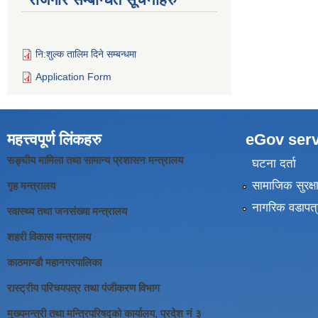
नि:शुल्क तालिम दिने सम्बन्धमा
Application Form
महत्त्वपूर्ण लिंकहरु
eGov serv
सङ्घीय मामिला तथा सामान्य प्रशासन मन्त्रालय
घटना दर्ता
सामाजिक सुरक्ष
गृह मन्त्रालय
नागरिक वडापत्
स्वास्थ्य तथा जनसंख्या मन्त्रालय
शहरी विकास मन्त्रालय
काठमाण्डौ महानगरपालिका
रास्ट्रीय परिचयपत्र तथा पंजीकरण विभाग
मुख्यमन्त्री तथा मन्त्रिपरिषद्को कार्यालय, प्रदेश नं ३