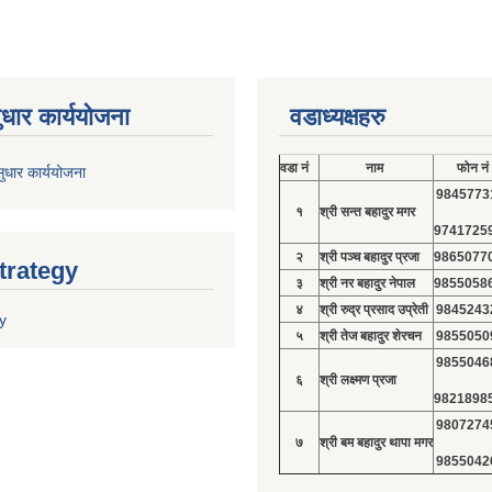
ुधार कार्ययोजना
वडाध्यक्षहरु
वडा नं
नाम
फोन नं
ुधार कार्ययोजना
9845773
१
श्री सन्त बहादुर मगर
9741725
२
श्री पञ्च बहादुर प्रजा
9865077
trategy
३
श्री नर बहादुर नेपाल
9855058
४
श्री रुद्र प्रसाद उप्रेती
9845243
y
५
श्री तेज बहादुर शेरचन
9855050
9855046
६
श्री लक्ष्मण प्रजा
9821898
9807274
७
श्री बम बहादुर थापा मगर
9855042