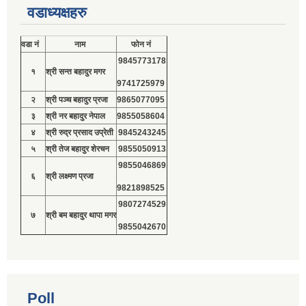
वडाध्यक्षहरु
वडा नं
नाम
फोन नं
9845773178
१
श्री सन्त बहादुर मगर
9741725979
२
श्री पञ्च बहादुर प्रजा
9865077095
३
श्री नर बहादुर नेपाल
9855058604
४
श्री रुद्र प्रसाद उप्रेती
9845243245
५
श्री तेज बहादुर शेरचन
9855050913
9855046869
६
श्री लक्ष्मण प्रजा
9821898525
9807274529
७
श्री बम बहादुर थापा मगर
9855042670
Poll