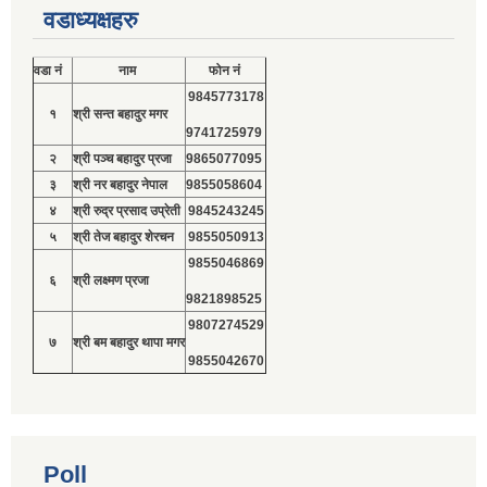
वडाध्यक्षहरु
वडा नं
नाम
फोन नं
9845773178
१
श्री सन्त बहादुर मगर
9741725979
२
श्री पञ्च बहादुर प्रजा
9865077095
३
श्री नर बहादुर नेपाल
9855058604
४
श्री रुद्र प्रसाद उप्रेती
9845243245
५
श्री तेज बहादुर शेरचन
9855050913
9855046869
६
श्री लक्ष्मण प्रजा
9821898525
9807274529
७
श्री बम बहादुर थापा मगर
9855042670
Poll