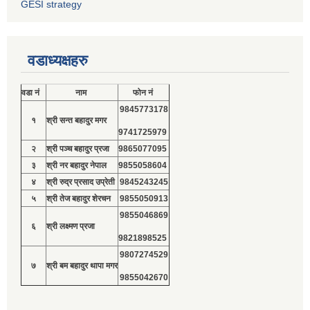
GESI strategy
वडाध्यक्षहरु
वडा नं
नाम
फोन नं
9845773178
१
श्री सन्त बहादुर मगर
9741725979
२
श्री पञ्च बहादुर प्रजा
9865077095
३
श्री नर बहादुर नेपाल
9855058604
४
श्री रुद्र प्रसाद उप्रेती
9845243245
५
श्री तेज बहादुर शेरचन
9855050913
9855046869
६
श्री लक्ष्मण प्रजा
9821898525
9807274529
७
श्री बम बहादुर थापा मगर
9855042670