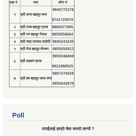
वडा नं
नाम
फोन नं
9845773178
१
श्री सन्त बहादुर मगर
9741725979
२
श्री पञ्च बहादुर प्रजा
9865077095
३
श्री नर बहादुर नेपाल
9855058604
४
श्री रुद्र प्रसाद उप्रेती
9845243245
५
श्री तेज बहादुर शेरचन
9855050913
9855046869
६
श्री लक्ष्मण प्रजा
9821898525
9807274529
७
श्री बम बहादुर थापा मगर
9855042670
Poll
तपाईलाई हाम्रो सेवा कस्तो लाग्यो ?