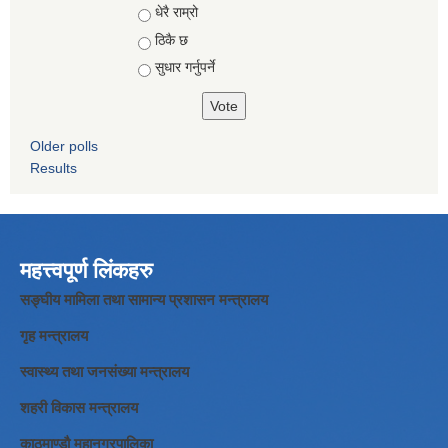
Choices
धेरै राम्रो
ठिकै छ
सुधार गर्नुपर्ने
Older polls
Results
महत्त्वपूर्ण लिंकहरु
सङ्घीय मामिला तथा सामान्य प्रशासन मन्त्रालय
गृह मन्त्रालय
स्वास्थ्य तथा जनसंख्या मन्त्रालय
शहरी विकास मन्त्रालय
काठमाण्डौ महानगरपालिका