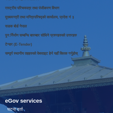
रास्ट्रीय परिचयपत्र तथा पंजीकरण विभाग
मुख्यमन्त्री तथा मन्त्रिपरिषद्को कार्यालय, प्रदेश नं ३
सडक बोर्ड नेपाल
पुन:र्निर्माण सम्बन्धि बारम्बार सोधिने प्रश्नहरुको उत्तरहरु
टेन्डर (E-Tender)
सम्पूर्ण स्थानीय तहहरुको वेबसाइट हेर्न यहाँ क्लिक गर्नुहोस्
eGov services
घटना दर्ता