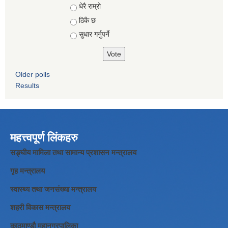
Choices
धेरै राम्रो
ठिकै छ
सुधार गर्नुपर्ने
Older polls
Results
महत्त्वपूर्ण लिंकहरु
सङ्घीय मामिला तथा सामान्य प्रशासन मन्त्रालय
गृह मन्त्रालय
स्वास्थ्य तथा जनसंख्या मन्त्रालय
शहरी विकास मन्त्रालय
काठमाण्डौ महानगरपालिका