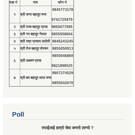
वडा नं
नाम
फोन नं
9845773178
१
श्री सन्त बहादुर मगर
9741725979
२
श्री पञ्च बहादुर प्रजा
9865077095
३
श्री नर बहादुर नेपाल
9855058604
४
श्री रुद्र प्रसाद उप्रेती
9845243245
५
श्री तेज बहादुर शेरचन
9855050913
9855046869
६
श्री लक्ष्मण प्रजा
9821898525
9807274529
७
श्री बम बहादुर थापा मगर
9855042670
Poll
तपाईलाई हाम्रो सेवा कस्तो लाग्यो ?