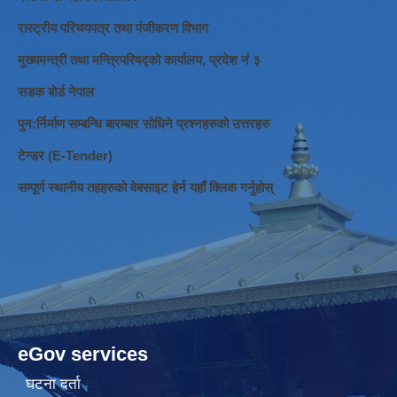
रास्ट्रीय परिचयपत्र तथा पंजीकरण विभाग
मुख्यमन्त्री तथा मन्त्रिपरिषद्को कार्यालय, प्रदेश नं ३
सडक बोर्ड नेपाल
पुन:र्निर्माण सम्बन्धि बारम्बार सोधिने प्रश्नहरुको उत्तरहरु
टेन्डर (E-Tender)
सम्पूर्ण स्थानीय तहहरुको वेबसाइट हेर्न यहाँ क्लिक गर्नुहोस्
eGov services
घटना दर्ता