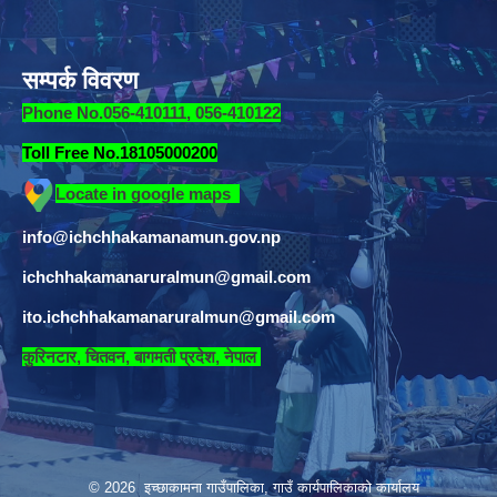
सम्पर्क विवरण
Phone No.056-410111, 056-410122
Toll Free No.18105000200
Locate in google maps
info@ichchhakamanamun.gov.np
ichchhakamanaruralmun@gmail.com
ito.ichchhakamanaruralmun@gmail.com
​
कुरिनटार, चितवन, बागमती प्रदेश, नेपाल
© 2026 इच्छाकामना गाउँपालिका, गाउँ कार्यपालिकाको कार्यालय