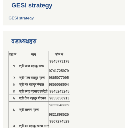
GESI strategy
GESI strategy
वडाध्यक्षहरु
वडा नं
नाम
फोन नं
9845773178
१
श्री सन्त बहादुर मगर
9741725979
२
श्री पञ्च बहादुर प्रजा
9865077095
३
श्री नर बहादुर नेपाल
9855058604
४
श्री रुद्र प्रसाद उप्रेती
9845243245
५
श्री तेज बहादुर शेरचन
9855050913
9855046869
६
श्री लक्ष्मण प्रजा
9821898525
9807274529
७
श्री बम बहादुर थापा मगर