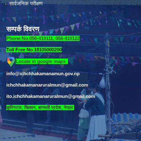
सार्वजनिक परीक्षण
सम्पर्क विवरण
Phone No.056-410111, 056-410122
Toll Free No.18105000200
Locate in google maps
info@ichchhakamanamun.gov.np
ichchhakamanaruralmun@gmail.com
ito.ichchhakamanaruralmun@gmail.com
​
कुरिनटार, चितवन, बागमती प्रदेश, नेपाल