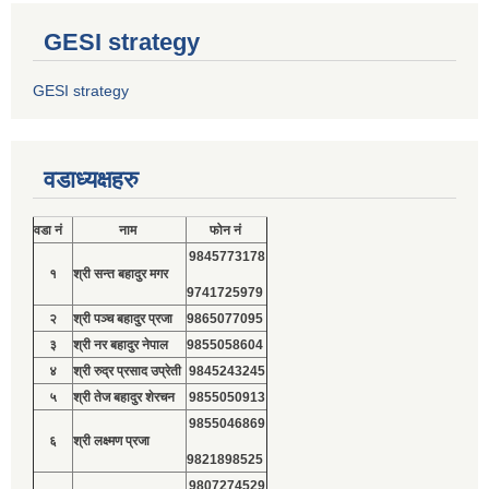
GESI strategy
GESI strategy
वडाध्यक्षहरु
वडा नं
नाम
फोन नं
9845773178
१
श्री सन्त बहादुर मगर
9741725979
२
श्री पञ्च बहादुर प्रजा
9865077095
३
श्री नर बहादुर नेपाल
9855058604
४
श्री रुद्र प्रसाद उप्रेती
9845243245
५
श्री तेज बहादुर शेरचन
9855050913
9855046869
६
श्री लक्ष्मण प्रजा
9821898525
9807274529