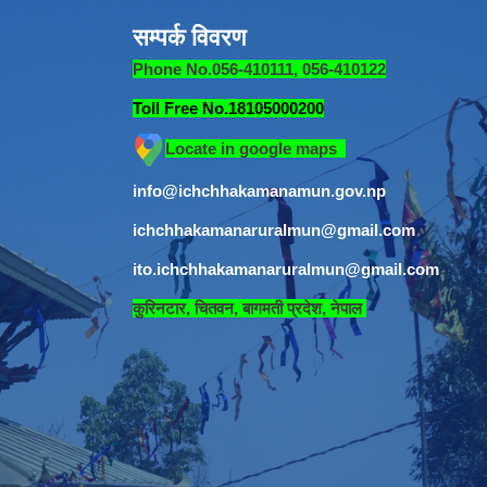
सम्पर्क विवरण
Phone No.056-410111, 056-410122
Toll Free No.18105000200
Locate in google maps
info@ichchhakamanamun.gov.np
ichchhakamanaruralmun@gmail.com
ito.ichchhakamanaruralmun@gmail.com
​
कुरिनटार, चितवन, बागमती प्रदेश, नेपाल