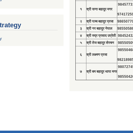
9845773
१
श्री सन्त बहादुर मगर
9741725
२
श्री पञ्च बहादुर प्रजा
9865077
trategy
३
श्री नर बहादुर नेपाल
9855058
४
श्री रुद्र प्रसाद उप्रेती
9845243
y
५
श्री तेज बहादुर शेरचन
9855050
9855046
६
श्री लक्ष्मण प्रजा
9821898
9807274
७
श्री बम बहादुर थापा मगर
9855042