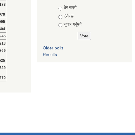
178
Choices
धेरै राम्रो
979
ठिकै छ
095
सुधार गर्नुपर्ने
604
245
913
Older polls
869
Results
525
529
670