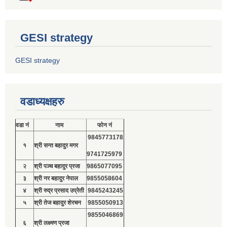
GESI strategy
GESI strategy
वडाध्यक्षहरु
वडा नं
नाम
फोन नं
9845773178
१
श्री सन्त बहादुर मगर
9741725979
२
श्री पञ्च बहादुर प्रजा
9865077095
३
श्री नर बहादुर नेपाल
9855058604
४
श्री रुद्र प्रसाद उप्रेती
9845243245
५
श्री तेज बहादुर शेरचन
9855050913
9855046869
६
श्री लक्ष्मण प्रजा