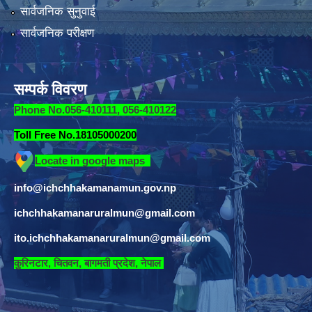
सार्वजनिक सुनुवाई
सार्वजनिक परीक्षण
सम्पर्क विवरण
Phone No.056-410111, 056-410122
Toll Free No.18105000200
Locate in google maps
info@ichchhakamanamun.gov.np
ichchhakamanaruralmun@gmail.com
ito.ichchhakamanaruralmun@gmail.com
​
कुरिनटार, चितवन, बागमती प्रदेश, नेपाल