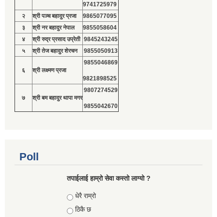
9741725979
२
श्री पञ्च बहादुर प्रजा
9865077095
३
श्री नर बहादुर नेपाल
9855058604
४
श्री रुद्र प्रसाद उप्रेती
9845243245
५
श्री तेज बहादुर शेरचन
9855050913
9855046869
६
श्री लक्ष्मण प्रजा
9821898525
9807274529
७
श्री बम बहादुर थापा मगर
9855042670
Poll
तपाईलाई हाम्रो सेवा कस्तो लाग्यो ?
Choices
धेरै राम्रो
ठिकै छ