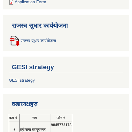
Application Form
राजस्व सुधार कार्ययोजना
राजस्व सुधार कार्ययोजना
GESI strategy
GESI strategy
वडाध्यक्षहरु
वडा नं
नाम
फोन नं
9845773178
१
श्री सन्त बहादुर मगर