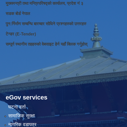
मुख्यमन्त्री तथा मन्त्रिपरिषद्को कार्यालय, प्रदेश नं ३
सडक बोर्ड नेपाल
पुन:र्निर्माण सम्बन्धि बारम्बार सोधिने प्रश्नहरुको उत्तरहरु
टेन्डर (E-Tender)
सम्पूर्ण स्थानीय तहहरुको वेबसाइट हेर्न यहाँ क्लिक गर्नुहोस्
eGov services
घटना दर्ता
सामाजिक सुरक्षा
नागरिक वडापत्र