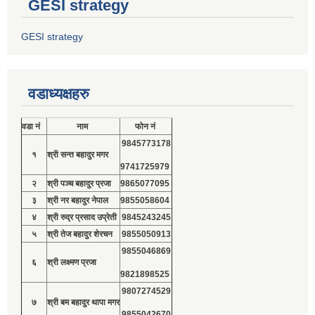
GESI strategy
GESI strategy
वडाध्यक्षहरु
वडा नं
नाम
फोन नं
9845773178
१
श्री सन्त बहादुर मगर
9741725979
२
श्री पञ्च बहादुर प्रजा
9865077095
३
श्री नर बहादुर नेपाल
9855058604
४
श्री रुद्र प्रसाद उप्रेती
9845243245
५
श्री तेज बहादुर शेरचन
9855050913
9855046869
६
श्री लक्ष्मण प्रजा
9821898525
9807274529
७
श्री बम बहादुर थापा मगर
9855042670