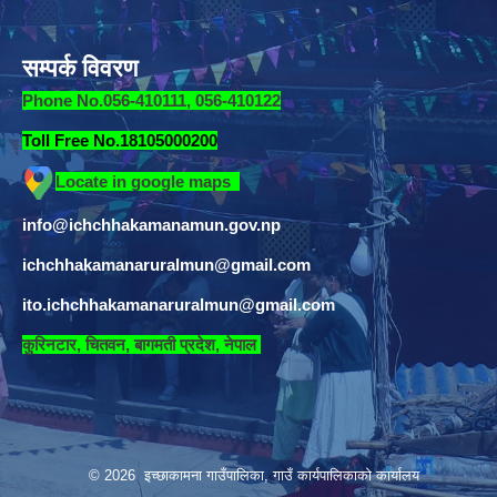
सम्पर्क विवरण
Phone No.056-410111, 056-410122
Toll Free No.18105000200
Locate in google maps
info@ichchhakamanamun.gov.np
ichchhakamanaruralmun@gmail.com
ito.ichchhakamanaruralmun@gmail.com
​
कुरिनटार, चितवन, बागमती प्रदेश, नेपाल
© 2026 इच्छाकामना गाउँपालिका, गाउँ कार्यपालिकाको कार्यालय