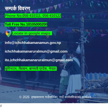
सम्पर्क विवरण
Phone No.056-410111, 056-410122
Toll Free No.18105000200
Locate in google maps
info@ichchhakamanamun.gov.np
ichchhakamanaruralmun@gmail.com
ito.ichchhakamanaruralmun@gmail.com
​
कुरिनटार, चितवन, बागमती प्रदेश, नेपाल
© 2026 इच्छाकामना गाउँपालिका, गाउँ कार्यपालिकाको कार्यालय
//