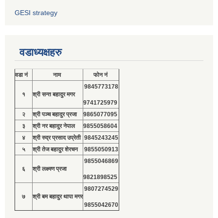
GESI strategy
वडाध्यक्षहरु
वडा नं
नाम
फोन नं
9845773178
१
श्री सन्त बहादुर मगर
9741725979
२
श्री पञ्च बहादुर प्रजा
9865077095
३
श्री नर बहादुर नेपाल
9855058604
४
श्री रुद्र प्रसाद उप्रेती
9845243245
५
श्री तेज बहादुर शेरचन
9855050913
9855046869
६
श्री लक्ष्मण प्रजा
9821898525
9807274529
७
श्री बम बहादुर थापा मगर
9855042670