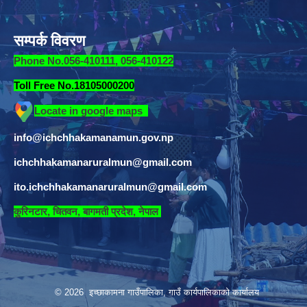
सम्पर्क विवरण
Phone No.056-410111, 056-410122
Toll Free No.18105000200
Locate in google maps
info@ichchhakamanamun.gov.np
ichchhakamanaruralmun@gmail.com
ito.ichchhakamanaruralmun@gmail.com
​
कुरिनटार, चितवन, बागमती प्रदेश, नेपाल
© 2026 इच्छाकामना गाउँपालिका, गाउँ कार्यपालिकाको कार्यालय