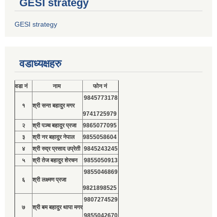
GESI strategy
GESI strategy
वडाध्यक्षहरु
वडा नं
नाम
फोन नं
9845773178
१
श्री सन्त बहादुर मगर
9741725979
२
श्री पञ्च बहादुर प्रजा
9865077095
३
श्री नर बहादुर नेपाल
9855058604
४
श्री रुद्र प्रसाद उप्रेती
9845243245
५
श्री तेज बहादुर शेरचन
9855050913
9855046869
६
श्री लक्ष्मण प्रजा
9821898525
9807274529
७
श्री बम बहादुर थापा मगर
9855042670