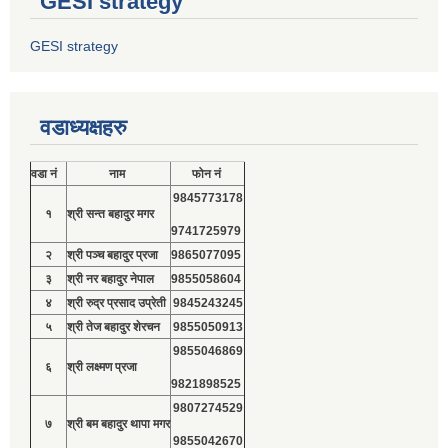
GESI strategy
GESI strategy
वडाध्यक्षहरु
वडा नं
नाम
फोन नं
9845773178
१
श्री सन्त बहादुर मगर
9741725979
२
श्री पञ्च बहादुर प्रजा
9865077095
३
श्री नर बहादुर नेपाल
9855058604
४
श्री रुद्र प्रसाद उप्रेती
9845243245
५
श्री तेज बहादुर शेरचन
9855050913
9855046869
६
श्री लक्ष्मण प्रजा
9821898525
9807274529
७
श्री बम बहादुर थापा मगर
9855042670