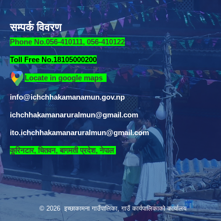
सम्पर्क विवरण
Phone No.056-410111, 056-410122
Toll Free No.18105000200
Locate in google maps
info@ichchhakamanamun.gov.np
ichchhakamanaruralmun@gmail.com
ito.ichchhakamanaruralmun@gmail.com
​
कुरिनटार, चितवन, बागमती प्रदेश, नेपाल
© 2026 इच्छाकामना गाउँपालिका, गाउँ कार्यपालिकाको कार्यालय