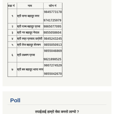
वडा नं
नाम
फोन नं
9845773178
१
श्री सन्त बहादुर मगर
9741725979
२
श्री पञ्च बहादुर प्रजा
9865077095
३
श्री नर बहादुर नेपाल
9855058604
४
श्री रुद्र प्रसाद उप्रेती
9845243245
५
श्री तेज बहादुर शेरचन
9855050913
9855046869
६
श्री लक्ष्मण प्रजा
9821898525
9807274529
७
श्री बम बहादुर थापा मगर
9855042670
Poll
तपाईलाई हाम्रो सेवा कस्तो लाग्यो ?