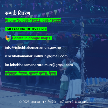
सम्पर्क विवरण
Phone No.056-410111, 056-410122
Toll Free No.18105000200
Locate in google maps
info@ichchhakamanamun.gov.np
ichchhakamanaruralmun@gmail.com
ito.ichchhakamanaruralmun@gmail.com
​
कुरिनटार, चितवन, बागमती प्रदेश, नेपाल
© 2026 इच्छाकामना गाउँपालिका, गाउँ कार्यपालिकाको कार्यालय