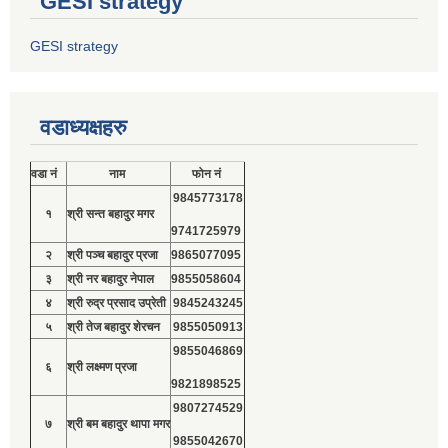
GESI strategy
GESI strategy
वडाध्यक्षहरु
वडा नं
नाम
फोन नं
9845773178
१
श्री सन्त बहादुर मगर
9741725979
२
श्री पञ्च बहादुर प्रजा
9865077095
३
श्री नर बहादुर नेपाल
9855058604
४
श्री रुद्र प्रसाद उप्रेती
9845243245
५
श्री तेज बहादुर शेरचन
9855050913
9855046869
६
श्री लक्ष्मण प्रजा
9821898525
9807274529
७
श्री बम बहादुर थापा मगर
9855042670