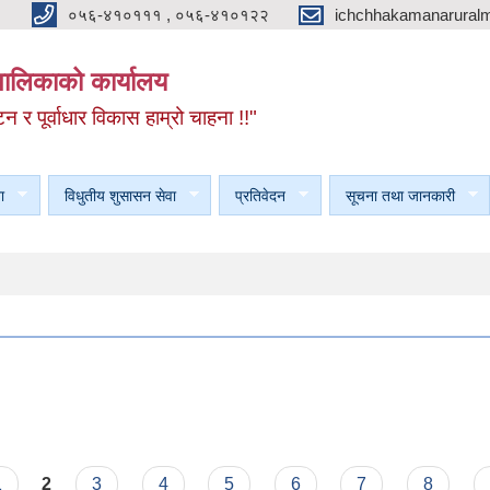
०५६-४१०१११ , ०५६-४१०१२२
ichchhakamanarural
यपालिकाको कार्यालय
टन र पूर्वाधार विकास हाम्रो चाहना !!"
ा
विधुतीय शुसासन सेवा
प्रतिवेदन
सूचना तथा जानकारी
ण
1
2
3
4
5
6
7
8