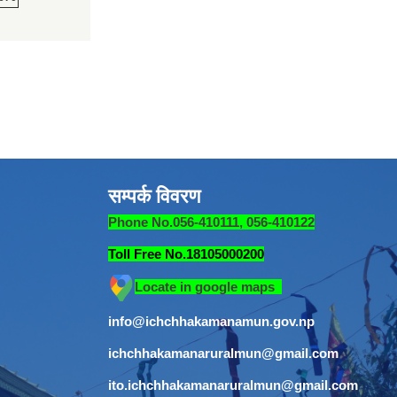
सम्पर्क विवरण
Phone No.056-410111, 056-410122
Toll Free No.18105000200
Locate in google maps
info@ichchhakamanamun.gov.np
ichchhakamanaruralmun@gmail.com
ito.ichchhakamanaruralmun@gmail.com
​