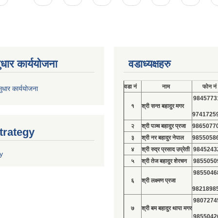
ुधार कार्ययोजना
वडाध्यक्षहरु
वडा नं
नाम
फोन नं
ुधार कार्ययोजना
9845773
१
श्री सन्त बहादुर मगर
9741725
२
श्री पञ्च बहादुर प्रजा
9865077
trategy
३
श्री नर बहादुर नेपाल
9855058
४
श्री रुद्र प्रसाद उप्रेती
9845243
y
५
श्री तेज बहादुर शेरचन
9855050
9855046
६
श्री लक्ष्मण प्रजा
9821898
9807274
७
श्री बम बहादुर थापा मगर
9855042