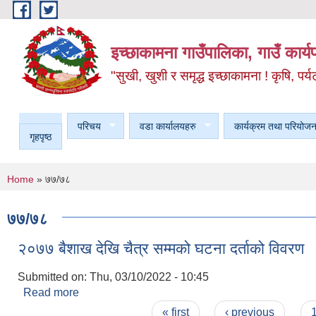
Skip to main content
इच्छाकामना गाउँपालिका, गाउँ कार्
"सुखी, खुशी र समृद्ध इच्छाकामना ! कृषि, पर्य
परिचय
वडा कार्यालयहरु
कार्यक्रम तथा परियोजन
गृहपृष्ठ
You are here
Home
» ७७/७८
७७/७८
२०७७ बैशाख देखि चैत्र सम्मको घटना दर्ताको विवरण
Submitted on:
Thu, 03/10/2022 - 10:45
Read more
about २०७७ बैशाख देखि चैत्र सम्मको घटना दर्ताको विवर
Pages
« first
‹ previous