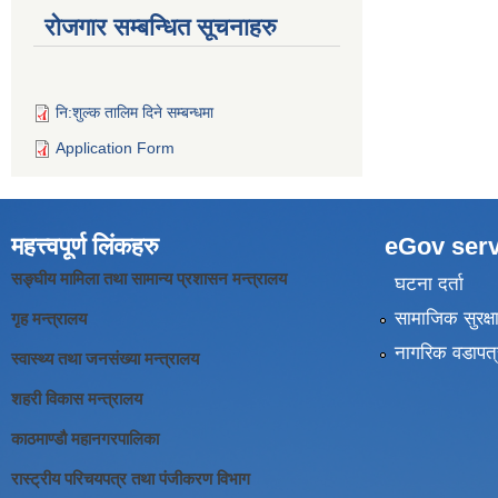
रोजगार सम्बन्धित सूचनाहरु
नि:शुल्क तालिम दिने सम्बन्धमा
Application Form
महत्त्वपूर्ण लिंकहरु
eGov serv
सङ्घीय मामिला तथा सामान्य प्रशासन मन्त्रालय
घटना दर्ता
सामाजिक सुरक्ष
गृह मन्त्रालय
नागरिक वडापत्
स्वास्थ्य तथा जनसंख्या मन्त्रालय
शहरी विकास मन्त्रालय
काठमाण्डौ महानगरपालिका
रास्ट्रीय परिचयपत्र तथा पंजीकरण विभाग