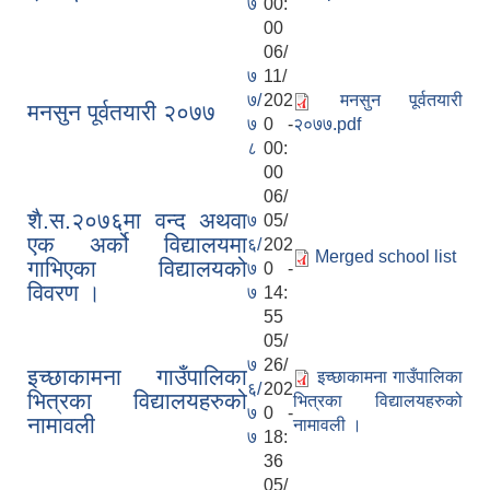
७
00:
00
06/
७
11/
७/
202
मनसुन पूर्वतयारी
मनसुन पूर्वतयारी २०७७
७
0 -
२०७७.pdf
८
00:
00
06/
शै.स.२०७६मा वन्द अथवा
७
05/
एक अर्को विद्यालयमा
६/
202
Merged school list
गाभिएका विद्यालयको
७
0 -
विवरण ।
७
14:
55
05/
७
26/
इच्छाकामना गाउँपालिका
इच्छाकामना गाउँपालिका
६/
202
भित्रका विद्यालयहरुको
भित्रका विद्यालयहरुको
७
0 -
नामावली
नामावली ।
७
18:
36
05/