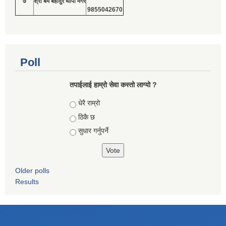
७
श्री बम बहादुर थापा मगर
9855042670
Poll
तपाईलाई हाम्रो सेवा कस्तो लाग्यो ?
Choices
धेरै राम्रो
ठिकै छ
सुधार गर्नुपर्ने
Older polls
Results