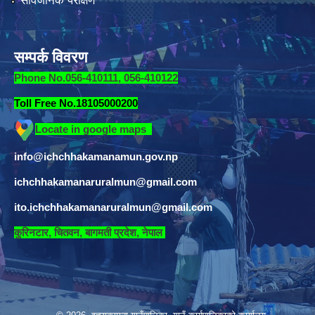
सार्वजनिक परीक्षण
सम्पर्क विवरण
Phone No.056-410111, 056-410122
Toll Free No.18105000200
Locate in google maps
info@ichchhakamanamun.gov.np
ichchhakamanaruralmun@gmail.com
ito.ichchhakamanaruralmun@gmail.com
​
कुरिनटार, चितवन, बागमती प्रदेश, नेपाल