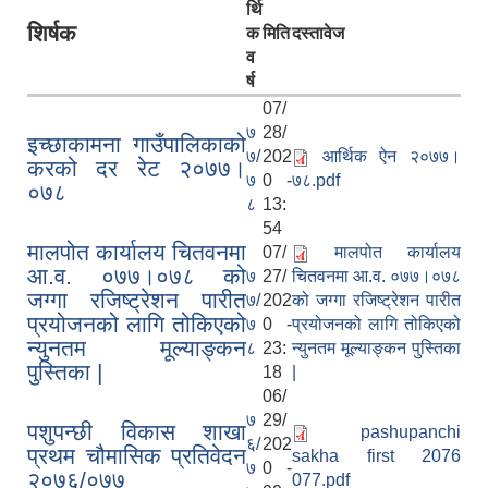
र्थि
शिर्षक
क
मिति
दस्तावेज
व
र्ष
07/
७
28/
इच्छाकामना गाउँपालिकाको
७/
202
आर्थिक ऐन २०७७।
करको दर रेट २०७७।
७
0 -
७८.pdf
०७८
८
13:
54
मालपोत कार्यालय चितवनमा
07/
मालपोत कार्यालय
आ.व. ०७७।०७८ को
७
27/
चितवनमा आ.व. ०७७।०७८
जग्गा रजिष्ट्रेशन पारीत
७/
202
को जग्गा रजिष्ट्रेशन पारीत
प्रयोजनको लागि तोकिएको
७
0 -
प्रयोजनको लागि तोकिएको
न्युनतम मूल्याङ्कन
८
23:
न्युनतम मूल्याङ्कन पुस्तिका
पुस्तिका |
18
|
06/
७
29/
पशुपन्छी विकास शाखा
pashupanchi
६/
202
प्रथम चौमासिक प्रतिवेदन
sakha first 2076
७
0 -
२०७६/०७७
077.pdf