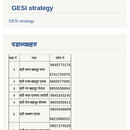
GESI strategy
GESI strategy
वडाध्यक्षहरु
वडा नं
नाम
फोन नं
9845773178
१
श्री सन्त बहादुर मगर
9741725979
२
श्री पञ्च बहादुर प्रजा
9865077095
३
श्री नर बहादुर नेपाल
9855058604
४
श्री रुद्र प्रसाद उप्रेती
9845243245
५
श्री तेज बहादुर शेरचन
9855050913
9855046869
६
श्री लक्ष्मण प्रजा
9821898525
9807274529