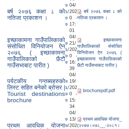
७
04/
बर्ष २०७६ कक्षा ८ को
६/
202
बर्ष २०७६ कक्षा ८ को
नतिजा प्रकाशन ।
७
0 -
नतिजा प्रकाशन ।
७
17:
01
04/
इच्छाकामना गाउँपालिकाको
इच्छाकामना
७
21/
संसोधित विनियोजन ऐन
गाउँपालिकाको संसोधित
६/
202
२०७६ ( इच्छाकामना
विनियोजन ऐन २०७६ (
७
0 -
गाउँपालिकाको छैटौ
इच्छाकामना गाउँपालिकाको
७
16:
गाउँसभाबाट पारीत )
छैटौ गाउँसभाबाट पारीत )
39
04/
पर्यटकीय गन्तब्यहरुको
७
19/
लिस्ट सहित बनेको ब्रोसर |
६/
202
brochurepdf.pdf
Tourist destinations
७
0 -
brochure
७
15:
34
04/
७
13/
प्रथम आवधिक योजना_
प्रथम आवधिक योजना
७/
202
(२०७७।०७८__-२०८१।