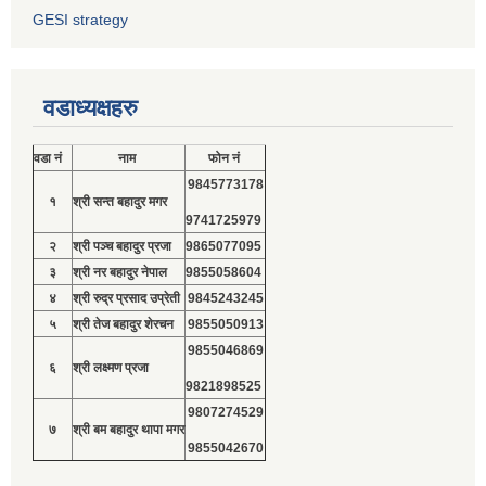
GESI strategy
वडाध्यक्षहरु
वडा नं
नाम
फोन नं
9845773178
१
श्री सन्त बहादुर मगर
9741725979
२
श्री पञ्च बहादुर प्रजा
9865077095
३
श्री नर बहादुर नेपाल
9855058604
४
श्री रुद्र प्रसाद उप्रेती
9845243245
५
श्री तेज बहादुर शेरचन
9855050913
9855046869
६
श्री लक्ष्मण प्रजा
9821898525
9807274529
७
श्री बम बहादुर थापा मगर
9855042670