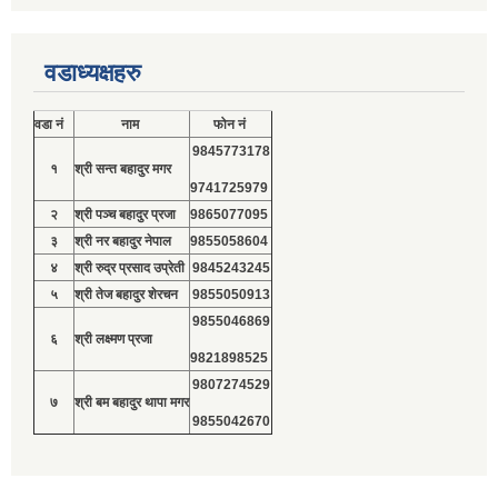
वडाध्यक्षहरु
वडा नं
नाम
फोन नं
9845773178
१
श्री सन्त बहादुर मगर
9741725979
२
श्री पञ्च बहादुर प्रजा
9865077095
३
श्री नर बहादुर नेपाल
9855058604
४
श्री रुद्र प्रसाद उप्रेती
9845243245
५
श्री तेज बहादुर शेरचन
9855050913
9855046869
६
श्री लक्ष्मण प्रजा
9821898525
9807274529
७
श्री बम बहादुर थापा मगर
9855042670