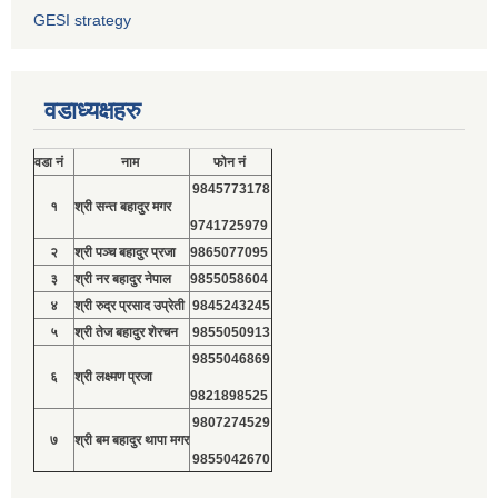
GESI strategy
वडाध्यक्षहरु
वडा नं
नाम
फोन नं
9845773178
१
श्री सन्त बहादुर मगर
9741725979
२
श्री पञ्च बहादुर प्रजा
9865077095
३
श्री नर बहादुर नेपाल
9855058604
४
श्री रुद्र प्रसाद उप्रेती
9845243245
५
श्री तेज बहादुर शेरचन
9855050913
9855046869
६
श्री लक्ष्मण प्रजा
9821898525
9807274529
७
श्री बम बहादुर थापा मगर
9855042670