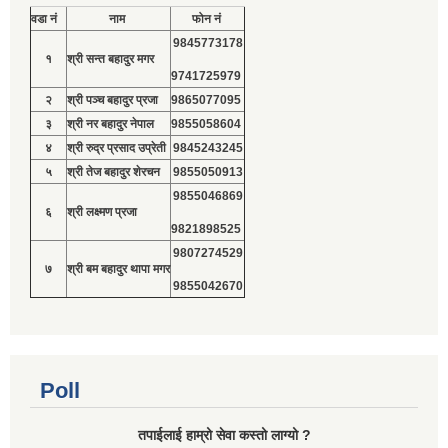
वडा नं
नाम
फोन नं
9845773178
१
श्री सन्त बहादुर मगर
9741725979
२
श्री पञ्च बहादुर प्रजा
9865077095
३
श्री नर बहादुर नेपाल
9855058604
४
श्री रुद्र प्रसाद उप्रेती
9845243245
५
श्री तेज बहादुर शेरचन
9855050913
9855046869
६
श्री लक्ष्मण प्रजा
9821898525
9807274529
७
श्री बम बहादुर थापा मगर
9855042670
Poll
तपाईलाई हाम्रो सेवा कस्तो लाग्यो ?