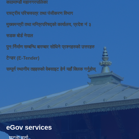
काठमाण्डौ महानगरपालिका
रास्ट्रीय परिचयपत्र तथा पंजीकरण विभाग
मुख्यमन्त्री तथा मन्त्रिपरिषद्को कार्यालय, प्रदेश नं ३
सडक बोर्ड नेपाल
पुन:र्निर्माण सम्बन्धि बारम्बार सोधिने प्रश्नहरुको उत्तरहरु
टेन्डर (E-Tender)
सम्पूर्ण स्थानीय तहहरुको वेबसाइट हेर्न यहाँ क्लिक गर्नुहोस्
eGov services
घटना दर्ता