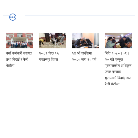
नयाँ कर्मचारी स्वागत
२०८१ जेष्ठ १५
१४ औं गाउँसभा
मिति २०८०।०९।
तथा विदाई र फेरी
गणतन्त्र दिवस
२०८० माघ १० गते
२० गते प्रमुख
भेटौला
प्रशासकीय अधिकृत
जगत प्रसाद
भुसालको विदाई तथा
फेरी भेटौला